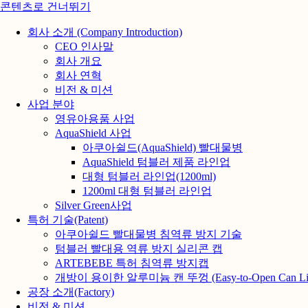
콘텐츠로 건너뛰기
회사 소개 (Company Introduction)
CEO 인사말
회사 개요
회사 연혁
비전 & 미션
사업 분야
영유아용품 사업
AquaShield 사업
아쿠아쉴드(AquaShield) 빨대물병
AquaShield 텀블러 제품 라인업
대형 텀블러 라인업(1200ml)
1200ml 대형 텀블러 라인업
Silver Green사업
특허 기술(Patent)
아쿠아쉴드 빨대물병 침역류 방지 기술
텀블러 빨대용 역류 방지 실리콘 캡
ARTEBEBE 특허 침역류 방지캡
개방이 용이한 알루미늄 캔 뚜껑 (Easy-to-Open Can Li
공장 소개(Factory)
비전 & 미션